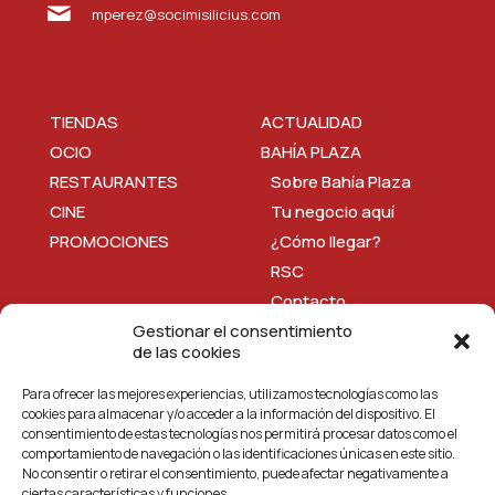
mperez@socimisilicius.com
TIENDAS
ACTUALIDAD
OCIO
BAHÍA PLAZA
RESTAURANTES
Sobre Bahía Plaza
CINE
Tu negocio aquí
PROMOCIONES
¿Cómo llegar?
RSC
Contacto
Gestionar el consentimiento
de las cookies
HORARIOS
Para ofrecer las mejores experiencias, utilizamos tecnologías como las
SERVICIOS
cookies para almacenar y/o acceder a la información del dispositivo. El
MAPA
consentimiento de estas tecnologías nos permitirá procesar datos como el
Gestionado por:
comportamiento de navegación o las identificaciones únicas en este sitio.
¿CÓMO LLEGAR?
No consentir o retirar el consentimiento, puede afectar negativamente a
CONTACTO
ciertas características y funciones.