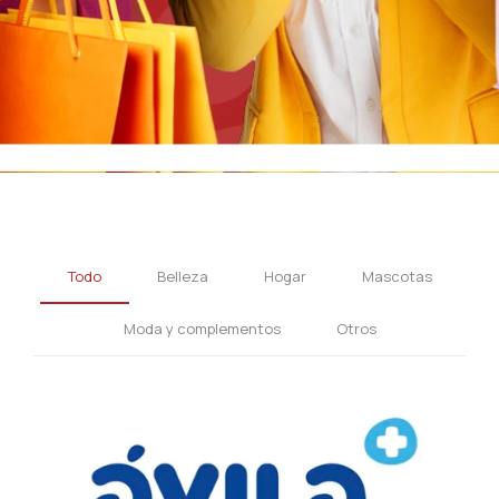
Todo
Belleza
Hogar
Mascotas
Moda y complementos
Otros