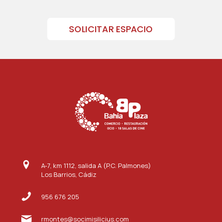
SOLICITAR ESPACIO
A-7, km 1112, salida A (P.C. Palmones)
Los Barrios, Cádiz
956 676 205
rmontes@socimisilicius.com